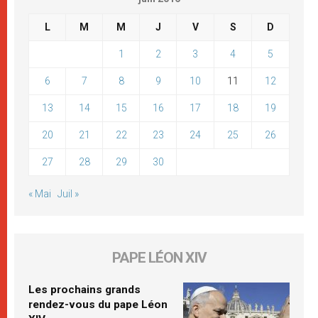
L
M
M
J
V
S
D
1
2
3
4
5
6
7
8
9
10
11
12
13
14
15
16
17
18
19
20
21
22
23
24
25
26
27
28
29
30
« Mai
Juil »
PAPE LÉON XIV
Les prochains grands
rendez-vous du pape Léon