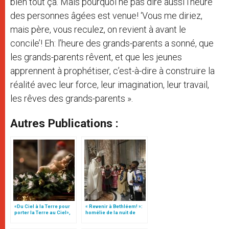
bien tout ça. Mais pourquoi ne pas dire aussi l’heure
des personnes âgées est venue! ‘Vous me diriez,
mais père, vous reculez, on revient à avant le
concile’! Eh: l’heure des grands-parents a sonné, que
les grands-parents rêvent, et que les jeunes
apprennent à prophétiser, c’est-à-dire à construire la
réalité avec leur force, leur imagination, leur travail,
les rêves des grands-parents ».
Autres Publications :
«Du Ciel à la Terre pour
« Revenir à Bethléem! »:
porter la Terre au Ciel»,
homélie de la nuit de
par Mgr Francesco Follo
Noël (texte complet)