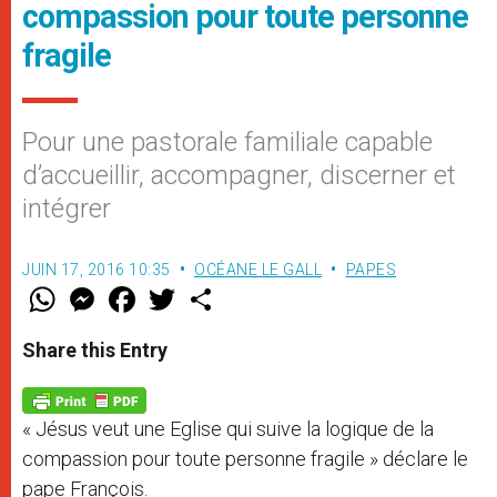
compassion pour toute personne
fragile
Pour une pastorale familiale capable
d’accueillir, accompagner, discerner et
intégrer
JUIN 17, 2016 10:35
OCÉANE LE GALL
PAPES
W
M
F
T
S
h
e
a
w
h
a
s
c
i
a
t
s
e
t
r
Share this Entry
s
e
b
t
e
A
n
o
e
p
g
o
r
p
e
k
« Jésus veut une Eglise qui suive la logique de la
r
compassion pour toute personne fragile » déclare le
pape François.