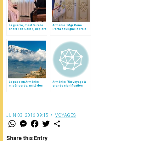
La guerre, c’est faire le
Arménie : Mgr Peña
choix « de Caïn », déplore
Parra souligne le «rôle
le pape François
positif» de la religion
dans la société
(traduction complète)
Le pape en Arménie:
Arménie: "Un voyage à
miséricorde, unité des
grande signification
chrétiens et prière pour
œcuménique"
la paix
JUIN 03, 2016 09:15
VOYAGES
W
M
F
T
S
h
e
a
w
h
a
s
c
i
a
t
s
e
t
r
Share this Entry