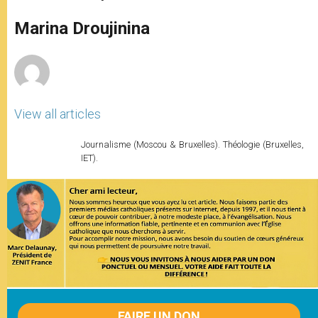
s
e
b
t
e
A
n
o
e
p
g
o
r
Marina Droujinina
p
e
k
r
View all articles
Journalisme (Moscou & Bruxelles). Théologie (Bruxelles,
IET).
FAIRE UN DON