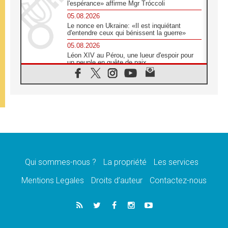
l'espérance» affirme Mgr Tróccoli
05.08.2026
Le nonce en Ukraine: «Il est inquiétant
d'entendre ceux qui bénissent la guerre»
05.08.2026
Léon XIV au Pérou, une lueur d'espoir pour
un peuple en quête de paix
05.08.2026
SCEAM: L'Église en Afrique vers
l'Assemblée ecclésiale de 2028 depuis
Addis-Abeba
05.08.2026
Le Pape exprime ses condoléances suite au
décès du cardinal Júlio Langa
05.08.2026
Le Pape attendu en novembre en Uruguay,
en Argentine et au Pérou
Qui sommes-nous ?
La propriété
Les services
05.08.2026
Mentions Legales
Droits d’auteur
Contactez-nous
Audience générale: la prière est un acte
d'espérance
04.08.2026
Léon XIV invite les Chevaliers de Colomb à
être des «prophètes de l'harmonie»