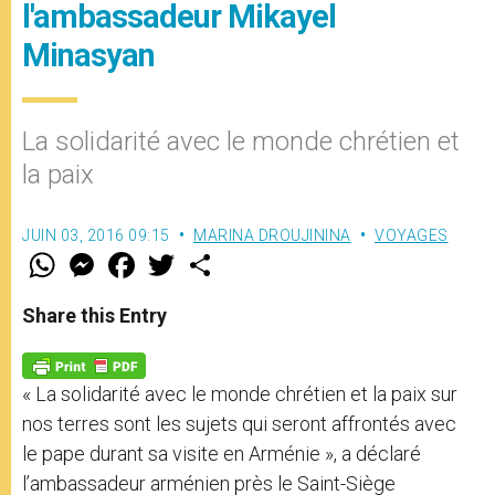
l'ambassadeur Mikayel
Minasyan
La solidarité avec le monde chrétien et
la paix
JUIN 03, 2016 09:15
MARINA DROUJININA
VOYAGES
W
M
F
T
S
h
e
a
w
h
a
s
c
i
a
t
s
e
t
r
Share this Entry
s
e
b
t
e
A
n
o
e
p
g
o
r
p
e
k
« La solidarité avec le monde chrétien et la paix sur
r
nos terres sont les sujets qui seront affrontés avec
le pape durant sa visite en Arménie », a déclaré
l’ambassadeur arménien près le Saint-Siège