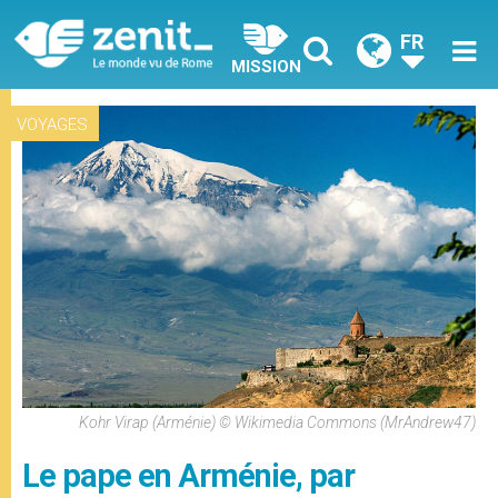
FR
MISSION
VOYAGES
Kohr Virap (Arménie) © Wikimedia Commons (MrAndrew47)
Le pape en Arménie, par