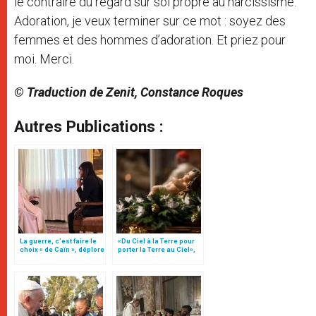
le contraire du regard sur soi propre au narcissisme.
Adoration, je veux terminer sur ce mot : soyez des
femmes et des hommes d’adoration. Et priez pour
moi. Merci.
© Traduction de Zenit, Constance Roques
Autres Publications :
La guerre, c’est faire le
«Du Ciel à la Terre pour
choix « de Caïn », déplore
porter la Terre au Ciel»,
le pape François
par Mgr Francesco Follo