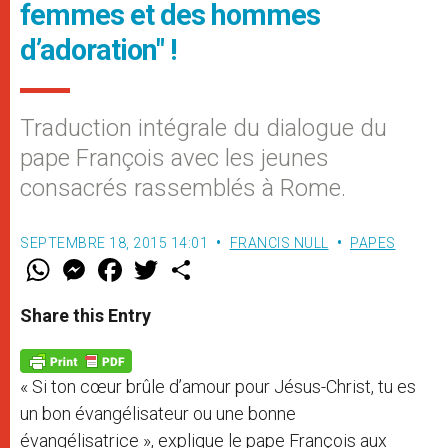
femmes et des hommes
d’adoration" !
Traduction intégrale du dialogue du
pape François avec les jeunes
consacrés rassemblés à Rome.
SEPTEMBRE 18, 2015 14:01
FRANCIS NULL
PAPES
W
M
F
T
S
h
e
a
w
h
a
s
c
i
a
t
s
e
t
r
Share this Entry
s
e
b
t
e
A
n
o
e
p
g
o
r
p
e
k
« Si ton cœur brûle d’amour pour Jésus-Christ, tu es
r
un bon évangélisateur ou une bonne
évangélisatrice », explique le pape François aux