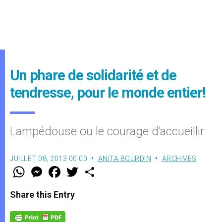
Un phare de solidarité et de
tendresse, pour le monde entier!
Lampédouse ou le courage d’accueillir
JUILLET 08, 2013 00:00
ANITA BOURDIN
ARCHIVES
W
M
F
T
S
h
e
a
w
h
a
s
c
i
a
t
s
e
t
r
Share this Entry
s
e
b
t
e
A
n
o
e
p
g
o
r