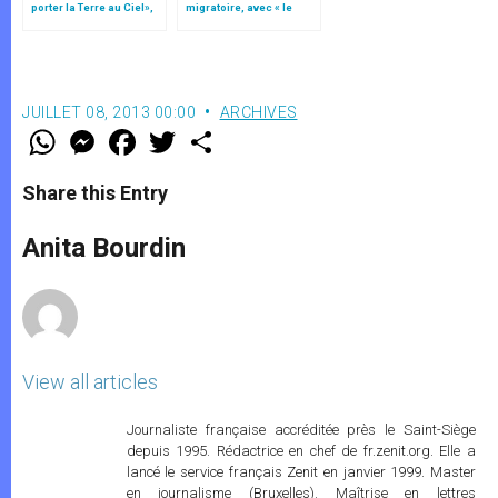
porter la Terre au Ciel»,
migratoire, avec « le
par Mgr Francesco Follo
style de l’humanité »!
(texte complet)
JUILLET 08, 2013 00:00
ARCHIVES
W
M
F
T
S
h
e
a
w
h
a
s
c
i
a
t
s
e
t
r
Share this Entry
s
e
b
t
e
A
n
o
e
p
g
o
r
Anita Bourdin
p
e
k
r
View all articles
Journaliste française accréditée près le Saint-Siège
depuis 1995. Rédactrice en chef de fr.zenit.org. Elle a
lancé le service français Zenit en janvier 1999. Master
en journalisme (Bruxelles). Maîtrise en lettres