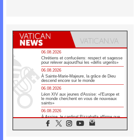
06.08.2026
Chrétiens et confucéens: respect et sagesse
pour relever aujourd'hui les «défis urgents»
06.08.2026
À Sainte-Marie-Majeure, la grâce de Dieu
descend encore sur le monde
06.08.2026
Léon XIV aux jeunes d'Assise: «l'Europe et
le monde cherchent en vous de nouveaux
saints»
06.08.2026
À Assise, le cardinal Pizzaballa affirme que
«les chrétiens veulent la paix»
06.08.2026
Au Mexique, le cardinal Parolin invite à être
aux côtés des marginalisées