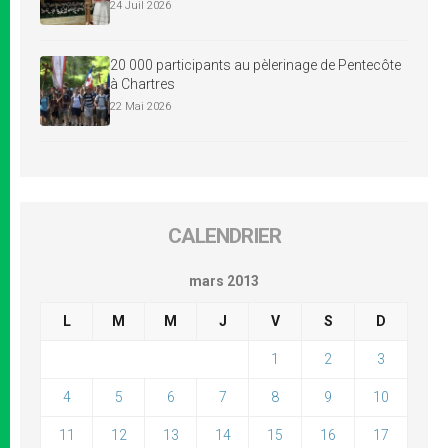
24 Juil 2026
20 000 participants au pèlerinage de Pentecôte
à Chartres
22 Mai 2026
CALENDRIER
mars 2013
L
M
M
J
V
S
D
1
2
3
4
5
6
7
8
9
10
11
12
13
14
15
16
17