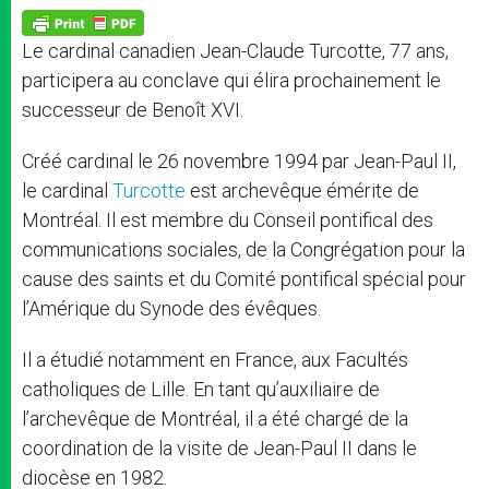
A
n
o
e
p
g
o
r
p
e
k
Le cardinal canadien Jean-Claude Turcotte, 77 ans,
r
participera au conclave qui élira prochainement le
successeur de Benoît XVI.
Créé cardinal le 26 novembre 1994 par Jean-Paul II,
le cardinal
Turcotte
est archevêque émérite de
Montréal. Il est membre du Conseil pontifical des
communications sociales, de la Congrégation pour la
cause des saints et du Comité pontifical spécial pour
l’Amérique du Synode des évêques.
Il a étudié notamment en France, aux Facultés
catholiques de Lille. En tant qu’auxiliaire de
l’archevêque de Montréal, il a été chargé de la
coordination de la visite de Jean-Paul II dans le
diocèse en 1982.