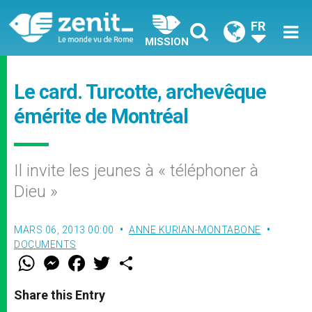
FR
MISSION
Le card. Turcotte, archevêque
émérite de Montréal
Il invite les jeunes à « téléphoner à
Dieu »
MARS 06, 2013 00:00
ANNE KURIAN-MONTABONE
DOCUMENTS
W
M
F
T
S
h
e
a
w
h
a
s
c
i
a
t
s
e
t
r
Share this Entry
s
e
b
t
e