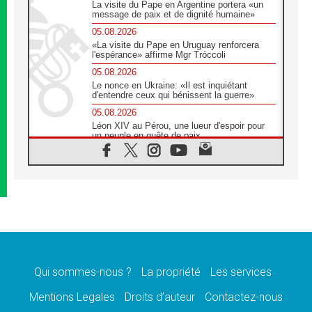
La visite du Pape en Argentine portera «un
message de paix et de dignité humaine»
05.08.2026
«La visite du Pape en Uruguay renforcera
l'espérance» affirme Mgr Tróccoli
05.08.2026
Le nonce en Ukraine: «Il est inquiétant
d'entendre ceux qui bénissent la guerre»
05.08.2026
Léon XIV au Pérou, une lueur d'espoir pour
un peuple en quête de paix
05.08.2026
SCEAM: L'Église en Afrique vers
l'Assemblée ecclésiale de 2028 depuis
Addis-Abeba
05.08.2026
Le Pape exprime ses condoléances suite au
décès du cardinal Júlio Langa
05.08.2026
Le Pape attendu en novembre en Uruguay,
en Argentine et au Pérou
Qui sommes-nous ?
La propriété
Les services
05.08.2026
Mentions Legales
Droits d’auteur
Contactez-nous
Audience générale: la prière est un acte
d'espérance