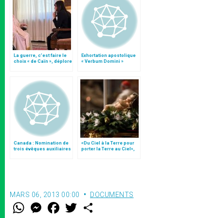
La guerre, c’est faire le
Exhortation apostolique
choix « de Caïn », déplore
« Verbum Domini »
le pape François
Canada : Nomination de
«Du Ciel à la Terre pour
trois évêques auxiliaires
porter la Terre au Ciel»,
à Montréal et Toronto
par Mgr Francesco Follo
MARS 06, 2013 00:00
DOCUMENTS
W
M
F
T
S
h
e
a
w
h