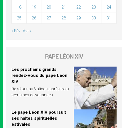
18
19
20
21
22
23
24
25
26
27
28
29
30
31
« Fév
Avr »
PAPE LÉON XIV
Les prochains grands
rendez-vous du pape Léon
XIV
De retour au Vatican, après trois
semaines de vacances
Le pape Léon XIV poursuit
ses haltes spirituelles
estivales