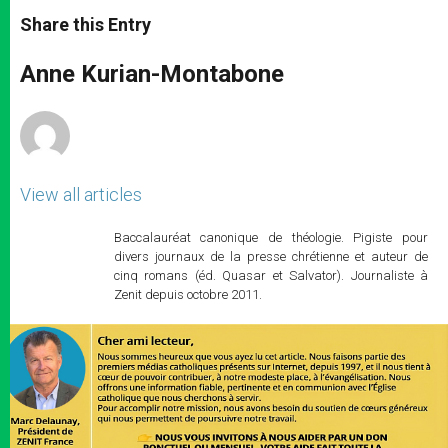
a
s
c
i
a
t
s
e
t
r
Share this Entry
s
e
b
t
e
A
n
o
e
p
g
o
r
Anne Kurian-Montabone
p
e
k
r
View all articles
Baccalauréat canonique de théologie. Pigiste pour
divers journaux de la presse chrétienne et auteur de
cinq romans (éd. Quasar et Salvator). Journaliste à
Zenit depuis octobre 2011.