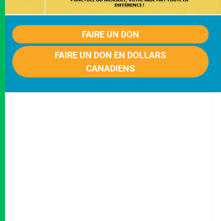
FAIRE UN DON
FAIRE UN DON EN DOLLARS
CANADIENS