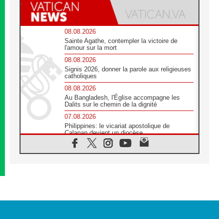
08.08.2026
Sainte Agathe, contempler la victoire de
l'amour sur la mort
08.08.2026
Signis 2026, donner la parole aux religieuses
catholiques
08.08.2026
Au Bangladesh, l'Église accompagne les
Dalits sur le chemin de la dignité
07.08.2026
Philippines: le vicariat apostolique de
Calapan devient un diocèse
07.08.2026
Congo-Brazzaville : le 15 août, entre
solennité de l'Assomption et mémoire
nationale
07.08.2026
«La paix commence par l'empathie» estime
le cardinal Parolin
07.08.2026
En Colombie, «la paix ne s'achète pas avec