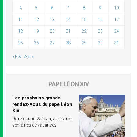
4
5
6
7
8
9
10
11
12
13
14
15
16
17
18
19
20
21
22
23
24
25
26
27
28
29
30
31
« Fév
Avr »
PAPE LÉON XIV
Les prochains grands
rendez-vous du pape Léon
XIV
De retour au Vatican, après trois
semaines de vacances