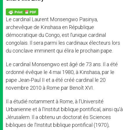
s
e
b
t
e
A
n
o
e
p
g
o
r
p
e
k
Le cardinal Laurent Monsengwo Pasinya,
r
archevêque de Kinshasa en République
démocratique du Congo, est l’unique cardinal
congolais. Il sera parmi les cardinaux électeurs lors
du conclave imminent qui élira le prochain pape.
Le cardinal Monsengwo est âgé de 73 ans. Il a été
ordonné évêque le 4 mai 1980, à Kinshasa, par le
pape Jean-Paul II et a été créé cardinal le 20
novembre 2010 à Rome par Benoît XVI.
Il a étudié notamment à Rome, à l’Université
Urbanienne et à l’Institut biblique pontifical, ainsi qu’à
Jérusalem. Il a obtenu un doctorat ès Sciences
bibliques de l’Institut biblique pontifical (1970),