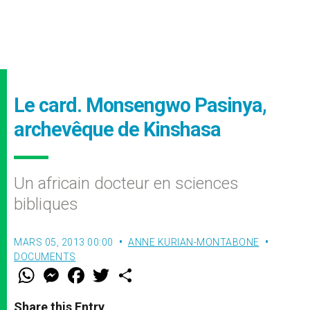
Le card. Monsengwo Pasinya,
archevêque de Kinshasa
Un africain docteur en sciences
bibliques
MARS 05, 2013 00:00
ANNE KURIAN-MONTABONE
DOCUMENTS
W
M
F
T
S
h
e
a
w
h
a
s
c
i
a
t
s
e
t
r
Share this Entry