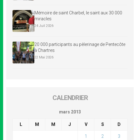
Mémoire de saint Charbel, le saint aux 30 000
miracles
24 Juil 2026
20 000 participants au pèlerinage de Pentecôte
à Chartres
22 Mai 2026
CALENDRIER
mars 2013
L
M
M
J
V
S
D
1
2
3