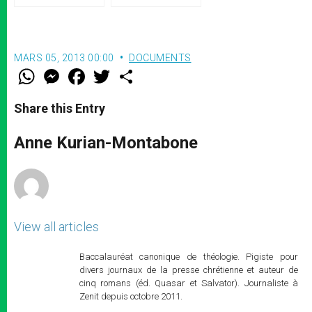
le pape François
Monsengwo Pasinya
archevêque de Kinshasa
MARS 05, 2013 00:00
DOCUMENTS
W
M
F
T
S
h
e
a
w
h
a
s
c
i
a
t
s
e
t
r
Share this Entry
s
e
b
t
e
A
n
o
e
p
g
o
r
Anne Kurian-Montabone
p
e
k
r
View all articles
Baccalauréat canonique de théologie. Pigiste pour
divers journaux de la presse chrétienne et auteur de
cinq romans (éd. Quasar et Salvator). Journaliste à
Zenit depuis octobre 2011.