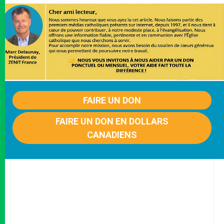
FAIRE UN DON
FAIRE UN DON EN DOLLARS
CANADIENS