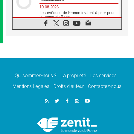
10.08.2026
Les évêques de France invitent à prier pour
la venue du Pape
10.08.2026
Création d'un réseau des médias catholiques
au Tchad
10.08.2026
Indonésie: un dollar pour la construction de
219 églises
09.08.2026
Angélus: Léon XIV exhorte à la foi en Dieu
dépouillée de tout orgueil
Qui sommes-nous ?
La propriété
Les services
09.08.2026
Le Pape lance un appel à la paix au Soudan
Mentions Legales
Droits d’auteur
Contactez-nous
et à la protection des civils
09.08.2026
Déclaration d'Addis-Abeba du SCEAM sur
l'Éducation Catholique en Afrique
08.08.2026
En Cisjordanie, les chrétiens se sentent
seuls face à la violence des colons