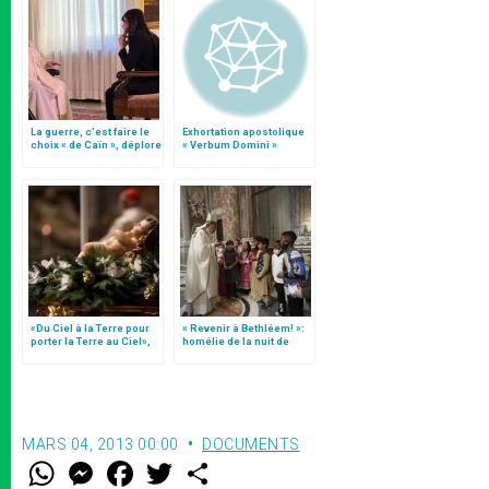
La guerre, c’est faire le
Exhortation apostolique
choix « de Caïn », déplore
« Verbum Domini »
le pape François
«Du Ciel à la Terre pour
« Revenir à Bethléem! »:
porter la Terre au Ciel»,
homélie de la nuit de
par Mgr Francesco Follo
Noël (texte complet)
MARS 04, 2013 00:00
DOCUMENTS
W
M
F
T
S
h
e
a
w
h