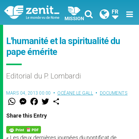
FR
MISSION
L'humanité et la spiritualité du
pape émérite
Editorial du P. Lombardi
MARS 04, 2013 00:00
OCÉANE LE GALL
DOCUMENTS
W
M
F
T
S
h
e
a
w
h
a
s
c
i
a
t
s
e
t
r
Share this Entry
s
e
b
t
e
A
n
o
e
p
g
o
r
p
e
k
« Les deux dernières journées du pontificat de
r