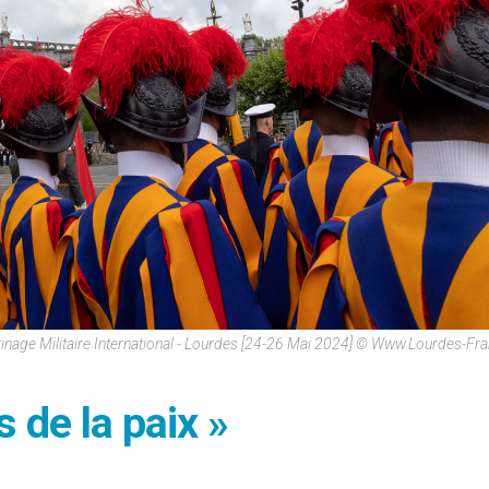
inage Militaire International - Lourdes [24-26 Mai 2024] © Www.lourdes-F
 de la paix »