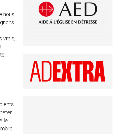
de nous
pagnons
 vrais,
n
ts.
scients
cheter
e le
sombre