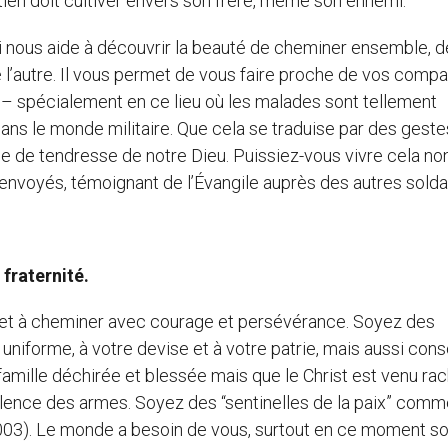
étien doit cultiver envers son frère, même son ennemi.
ui nous aide à découvrir la beauté de cheminer ensemble, 
de l’autre. Il vous permet de vous faire proche de vos com
 – spécialement en ce lieu où les malades sont tellement
ans le monde militaire. Que cela se traduise par des gestes
ge de tendresse de notre Dieu. Puissiez-vous vivre cela no
envoyés, témoignant de l’Évangile auprès des autres solda
 fraternité.
er et à cheminer avec courage et persévérance. Soyez des
e uniforme, à votre devise et à votre patrie, mais aussi con
 famille déchirée et blessée mais que le Christ est venu ra
violence des armes. Soyez des “sentinelles de la paix” comm
 2003). Le monde a besoin de vous, surtout en ce moment 