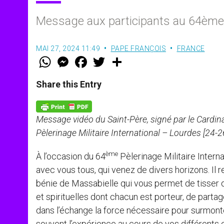
Message aux participants au 64ème P
MAI 27, 2024 11:49
PAPE FRANÇOIS
FRANCE
W
M
F
T
S
h
e
a
w
h
a
s
c
i
a
t
s
e
t
r
Share this Entry
s
e
b
t
e
A
n
o
e
p
g
o
r
p
e
k
Message vidéo du Saint-Père, signé par le Cardina
r
Pèlerinage Militaire International – Lourdes [24-
ème
À l’occasion du 64
Pèlerinage Militaire Intern
avec vous tous, qui venez de divers horizons. Il 
bénie de Massabielle qui vous permet de tisser 
et spirituelles dont chacun est porteur, de part
dans l’échange la force nécessaire pour surmonte
souvent l’expérience au cours de vos différents