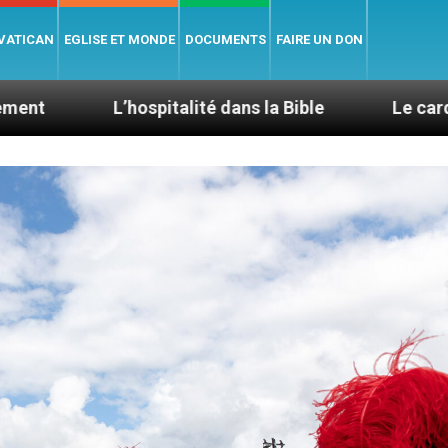
 VATICAN
EGLISE ET MONDE
DOCUMENTS
FAIRE UN DON
hospitalité dans la Bible
Le cardinal Aveline se