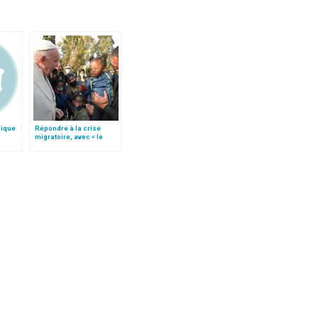
lique
Répondre à la crise
migratoire, avec « le
style de l’humanité »!
(texte complet)