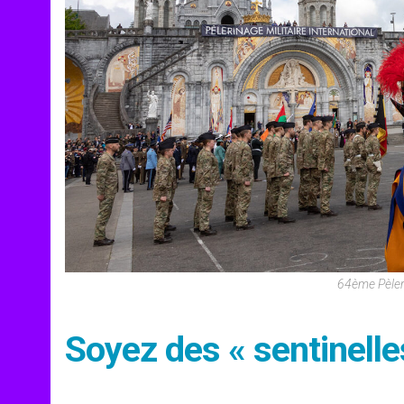
64ème Pèler
Soyez des « sentinelles