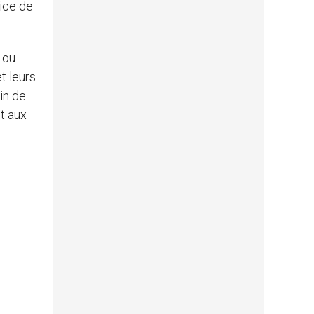
ice de
 ou
t leurs
oin de
t aux