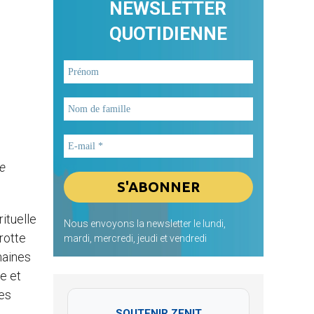
NEWSLETTER
QUOTIDIENNE
me
ituelle
Nous envoyons la newsletter le lundi,
rotte
mardi, mercredi, jeudi et vendredi
maines
e et
tes
SOUTENIR ZENIT