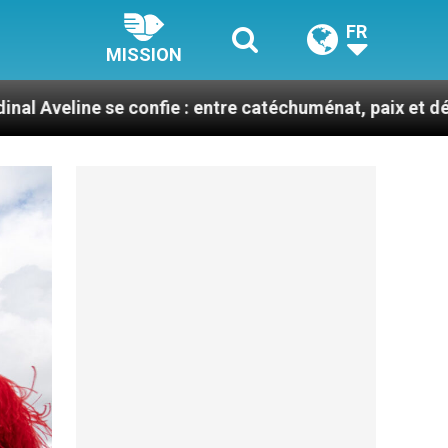
FR
MISSION
 confie : entre catéchuménat, paix et défis migratoires