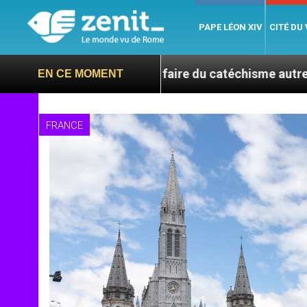
PAPE LÉON XIV
CITÉ DU
orée du Sud, faire du catéchisme autrement
L’
EN CE MOMENT
FRANCE