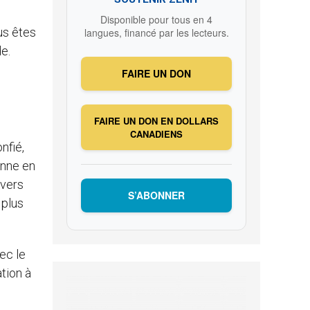
Disponible pour tous en 4
ous êtes
langues, financé par les lecteurs.
e.
FAIRE UN DON
FAIRE UN DON EN DOLLARS
CANADIENS
nfié,
enne en
 vers
S’ABONNER
 plus
ec le
ation à