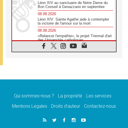
Léon XIV au sanctuaire de Notre Dame du
Bon Conseil à Genazzano en septembre
08.08.2026
Léon XIV: Sainte Agathe aide à contempler
la victoire de l'amour sur la mort
08.08.2026
«Relancer l'empathie», le projet Triennal d'art
des Universités catholiques
08.08.2026
Signis 2026, donner la parole aux religieuses
catholiques
08.08.2026
Au Bangladesh, l'Église accompagne les
Dalits sur le chemin de la dignité
07.08.2026
Philippines: le vicariat apostolique de
Calapan devient un diocèse
Qui sommes-nous ?
La propriété
Les services
07.08.2026
Congo-Brazzaville: le 15 août, entre solennité
Mentions Legales
Droits d’auteur
Contactez-nous
de l'Assomption et mémoire nationale
07.08.2026
«La paix commence par l'empathie» estime
le cardinal Parolin