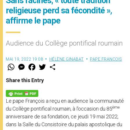
Sans racines, « toute tradition
religieuse perd sa fécondité »,
affirme le pape
Audience du Collège pontifical roumain
MAI 19, 2022 19:08
HÉLÈNE GINABAT
PAPE FRANÇOIS
W
M
F
T
S
h
e
a
w
h
a
s
c
i
a
t
s
e
t
r
Share this Entry
s
e
b
t
e
A
n
o
e
p
g
o
r
p
e
k
Le pape François a reçu en audience la communauté
r
ème
du Collège pontifical roumain, à l’occasion du 85
anniversaire de sa fondation, ce jeudi 19 mai 2022,
dans la Salle du Consistoire du palais apostolique du