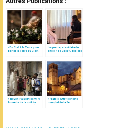
Autres Publications :
«Du Ciel à la Terre pour
La guerre, c’est faire le
porter la Terre au Ciel»,
choix « de Caïn », déplore
par Mgr Francesco Follo
le pape François
« Revenir à Bethléem! »:
« Fratelli tutti »: le texte
homélie de la nuit de
complet de la 3e
Noël (texte complet)
encyclique du pape
François