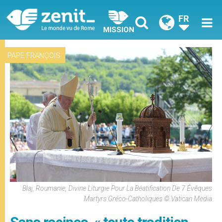
FR
MISSION
PAPE FRANÇOIS
Blaj, Roumanie, Divine Liturgie Pour La Béatification De 7 Évêques
Martyrs Gréco-Catholiques © Vatican Media